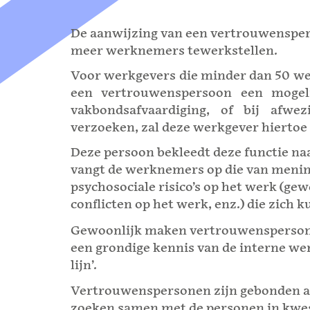
De aanwijzing van een vertrouwenspe
meer werknemers tewerkstellen.
Voor werkgevers die minder dan 50 we
een vertrouwenspersoon een mogeli
vakbondsafvaardiging, of bij afwe
verzoeken, zal deze werkgever hiertoe v
Deze persoon bekleedt deze functie naas
vangt de werknemers op die van mening 
psychosociale risico’s op het werk (ge
conflicten op het werk, enz.) die zich
Gewoonlijk maken vertrouwenspersone
een grondige kennis van de interne wer
lijn’.
Vertrouwenspersonen zijn gebonden aa
zoeken samen met de personen in kwes