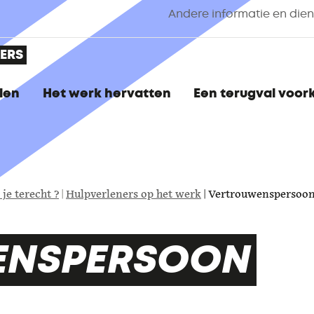
Andere informatie en die
ERS
len
Het werk hervatten
Een terugval voo
 je terecht ?
Hulpverleners op het werk
Vertrouwenspersoo
ENSPERSOON