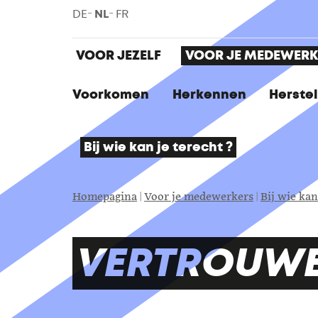
Skip
DE
NL
FR
to
main
VOOR JEZELF
VOOR JE MEDEWERK
Employer
content
menu
Voorkomen
Herkennen
Herstel
Bij wie kan je terecht ?
You
Homepagina
Voor je medewerkers
Bij wie kan
are
here:
VERTROUW